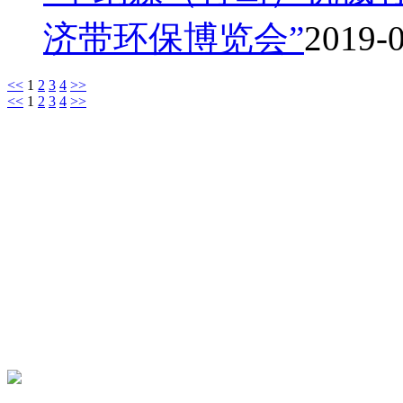
济带环保博览会”
2019-
<<
1
2
3
4
>>
<<
1
2
3
4
>>
2020 © 坚纳森
地址：山东省青岛市即墨区环
0532-89068558 邮
固液分离专